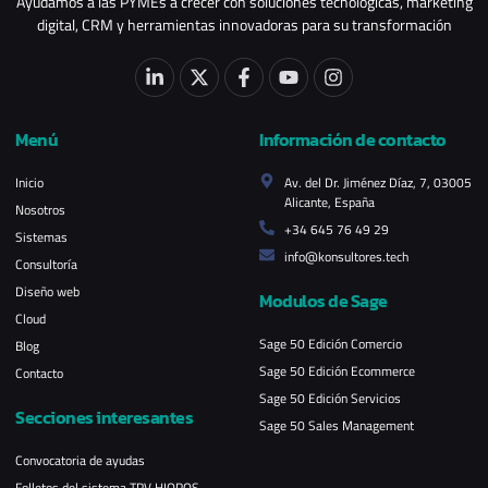
Ayudamos a las PYMEs a crecer con soluciones tecnológicas, marketing
digital, CRM y herramientas innovadoras para su transformación
Menú
Información de contacto
Inicio
Av. del Dr. Jiménez Díaz, 7, 03005
Alicante, España
Nosotros
+34 645 76 49 29
Sistemas
info@konsultores.tech
Consultoría
Diseño web
Modulos de Sage
Cloud
Sage 50 Edición Comercio
Blog
Sage 50 Edición Ecommerce
Contacto
Sage 50 Edición Servicios
Secciones interesantes
Sage 50 Sales Management
Convocatoria de ayudas
Folletos del sistema TPV HIOPOS